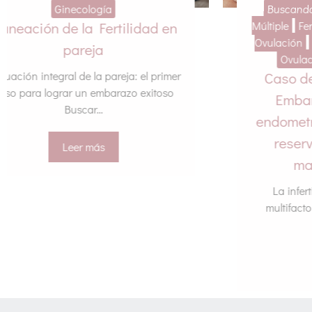
Buscando el embarazo
Embarazo
Múltiple
Fertilidad
In-Vitro
Inducción
Ovulación
Infertilidad
Inseminación
Ovulación
Salud Femenina
Caso de éxito en fertilidad:
Embarazo gemelar tras
H
endometriosis profunda, baja
reserva ovárica y factor
masculino severo
La infertilidad es una condición
multifactorial que puede involucrar
alteraciones...
Leer más