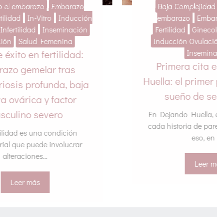
Baja Complejidad
Buscando el
Endo
embarazo
Embarazo Múltiple
Ginecolo
Fertilidad
Ginecología
In-Vitro
Insemin
Inducción Ovulación
Infertilidad
Así se
Inseminación
esper
Primera cita en Dejando
Preserva
uella: el primer paso hacia tu
Funciona l
sueño de ser padres
Es
En Dejando Huella, entendemos que
cada historia de pareja es única. Por
eso, en la...
Leer más