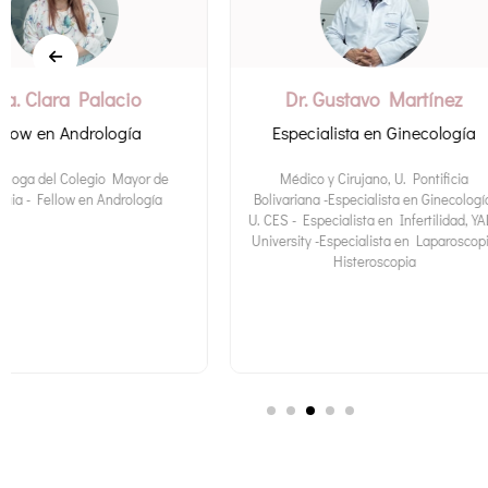
Dr. Gustavo Martínez
Dra. Adrian
Especialista en Ginecología
Especialista en Gine
Médico y Cirujano, U. Pontificia
Médica y Cirujana, 
Bolivariana -Especialista en Ginecología,
Bolivariana -Especial
U. CES - Especialista en Infertilidad, YALE
obstetricia, U. CES -H
University -Especialista en Laparoscopia
Laparoscopista, Epidem
Histeroscopia
Máster en Reproducción