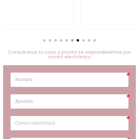
Consultanos tu caso y pronto te responderemos por
correo electrónico
person
person
email