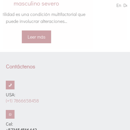
En Dejando Huella, entendemos que cada historia
de pareja es única. Por eso, en la...
Leer más
Contáctenos
USA:
(+1) 7866658458
Cel:
+573154516442