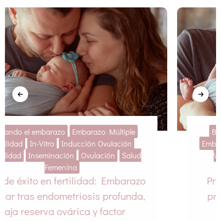
Baja Complejidad
Buscando el embarazo
Embarazo Múltiple
Fertilidad
Ginecología
In-
Vitro
Inducción Ovulación
Infertilidad
Inseminación
Primera cita en Dejando Huella: el
primer paso hacia tu sueño de ser
padres