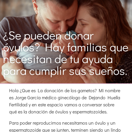
¿Se pueden donar
óvulos? Hay familias que
necesitan de tu ayuda
para cumplir sus sueños.
Hola ¿Que es La donación de los gametos? Mi nombre
es Jorge García médico ginecólogo de Dejando Huella
Fertilidad y en este espacio vamos a conversar sobre
qué es la donación de óvulos y espermatozoides.
Para poder reproducirnos necesitamos un óvulo y un
espermatozoide que se junten, terminen siendo un lindo