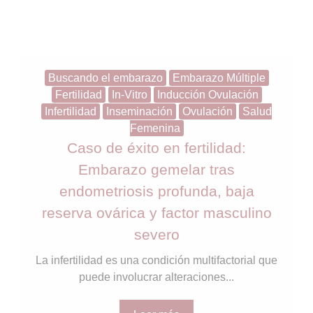
Buscando el embarazo
Embarazo Múltiple
Fertilidad
In-Vitro
Inducción Ovulación
Infertilidad
Inseminación
Ovulación
Salud
Femenina
Caso de éxito en fertilidad:
Embarazo gemelar tras
endometriosis profunda, baja
reserva ovárica y factor masculino
severo
La infertilidad es una condición multifactorial que
puede involucrar alteraciones...