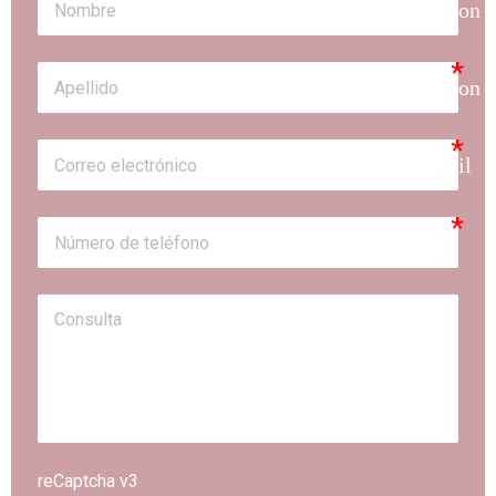
person
person
email
reCaptcha v3